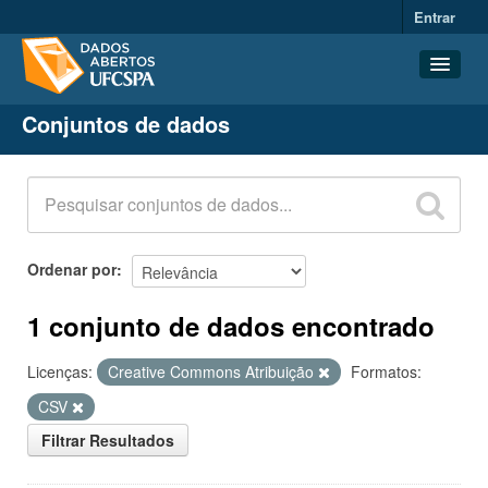
Entrar
Conjuntos de dados
Conjuntos de dados
Organizações
Grupos
Sobre
Ordenar por
1 conjunto de dados encontrado
Licenças:
Creative Commons Atribuição
Formatos:
CSV
Filtrar Resultados