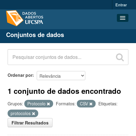
Entrar
Conjuntos de dados
Conjuntos de dados
Organizações
Grupos
Sobre
Ordenar por
1 conjunto de dados encontrado
Grupos:
Protocolo
Formatos:
CSV
Etiquetas:
protocolos
Filtrar Resultados