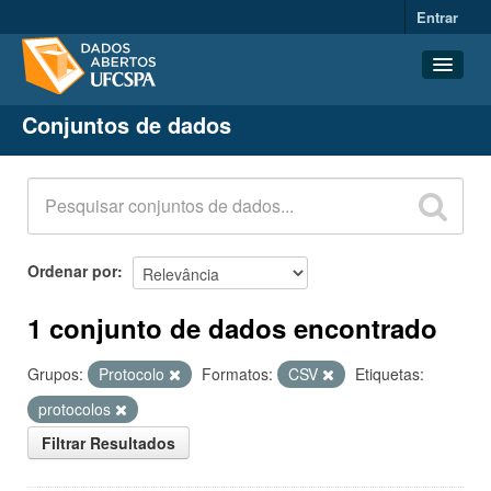
Entrar
Conjuntos de dados
Conjuntos de dados
Organizações
Grupos
Sobre
Ordenar por
1 conjunto de dados encontrado
Grupos:
Protocolo
Formatos:
CSV
Etiquetas:
protocolos
Filtrar Resultados