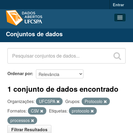
Entrar
Conjuntos de dados
Conjuntos de dados
Organizações
Grupos
Sobre
Ordenar por
1 conjunto de dados encontrado
Organizações:
UFCSPA
Grupos:
Protocolo
Formatos:
CSV
Etiquetas:
protocolo
processos
Filtrar Resultados