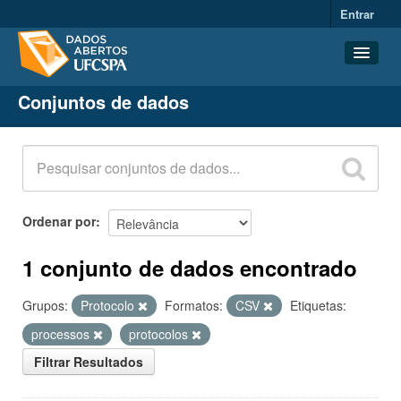
Entrar
Conjuntos de dados
Conjuntos de dados
Organizações
Grupos
Sobre
Ordenar por
1 conjunto de dados encontrado
Grupos:
Protocolo
Formatos:
CSV
Etiquetas:
processos
protocolos
Filtrar Resultados