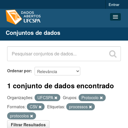
Entrar
Conjuntos de dados
Conjuntos de dados
Organizações
Grupos
Sobre
Ordenar por
1 conjunto de dados encontrado
Organizações:
UFCSPA
Grupos:
Protocolo
Formatos:
CSV
Etiquetas:
processos
protocolos
Filtrar Resultados