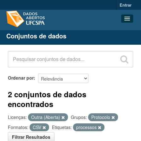
Entrar
Conjuntos de dados
Conjuntos de dados
Organizações
Grupos
Sobre
Ordenar por
2 conjuntos de dados
encontrados
Licenças:
Outra (Aberta)
Grupos:
Protocolo
Formatos:
CSV
Etiquetas:
processos
Filtrar Resultados