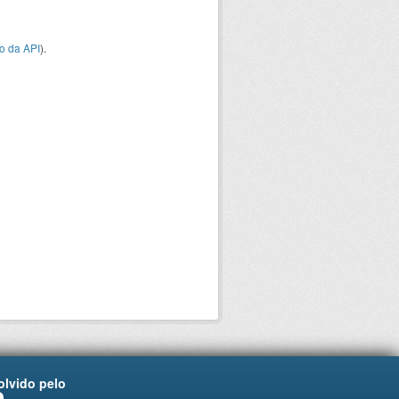
o da API
).
lvido pelo