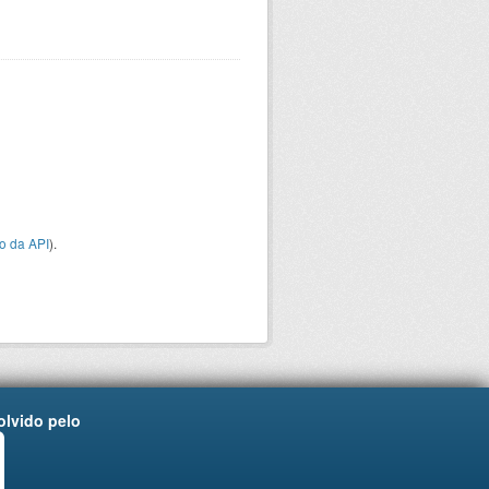
o da API
).
lvido pelo