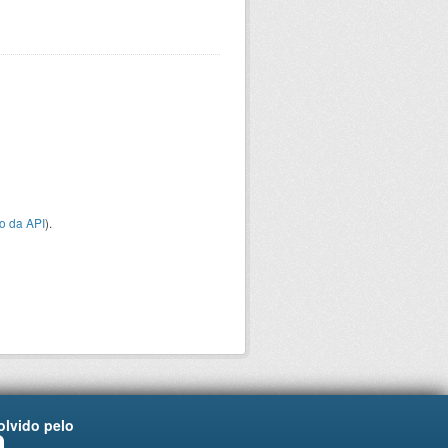
o da API
).
lvido pelo