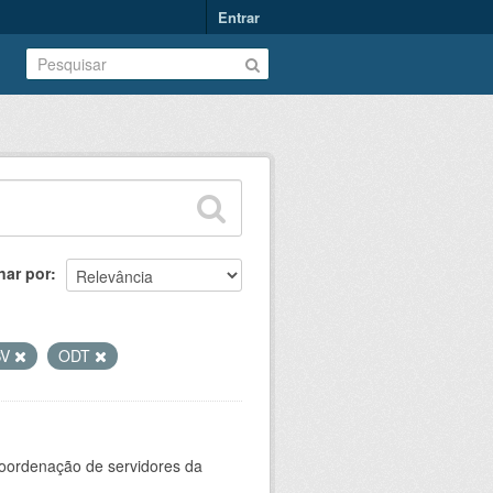
Entrar
nar por
SV
ODT
oordenação de servidores da