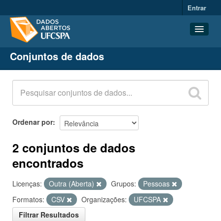
Entrar
Conjuntos de dados
Conjuntos de dados
Organizações
Grupos
Sobre
Ordenar por
2 conjuntos de dados
encontrados
Licenças:
Outra (Aberta)
Grupos:
Pessoas
Formatos:
CSV
Organizações:
UFCSPA
Filtrar Resultados