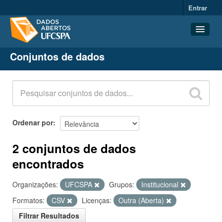
Entrar
Conjuntos de dados
Conjuntos de dados
Organizações
Grupos
Sobre
Ordenar por
2 conjuntos de dados
encontrados
Organizações:
UFCSPA
Grupos:
Institucional
Formatos:
CSV
Licenças:
Outra (Aberta)
Filtrar Resultados