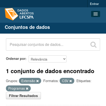
Entrar
Conjuntos de dados
Conjuntos de dados
Organizações
Grupos
Sobre
Ordenar por
1 conjunto de dados encontrado
Grupos:
Extensão
Formatos:
CSV
Etiquetas:
Programas
Filtrar Resultados