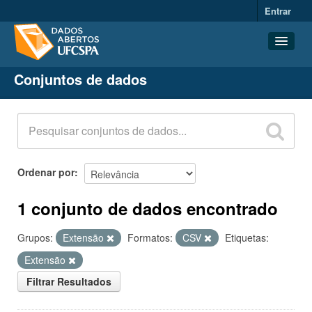
Entrar
Conjuntos de dados
Conjuntos de dados
Organizações
Grupos
Sobre
Ordenar por
1 conjunto de dados encontrado
Grupos:
Extensão
Formatos:
CSV
Etiquetas:
Extensão
Filtrar Resultados