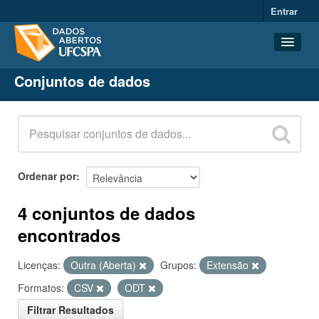
Entrar
Conjuntos de dados
Conjuntos de dados
Organizações
Grupos
Sobre
Ordenar por
4 conjuntos de dados
encontrados
Licenças:
Outra (Aberta)
Grupos:
Extensão
Formatos:
CSV
ODT
Filtrar Resultados