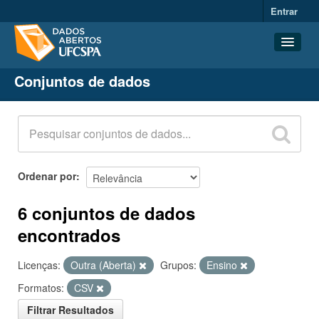
Entrar
Conjuntos de dados
Conjuntos de dados
Organizações
Grupos
Sobre
Ordenar por
6 conjuntos de dados
encontrados
Licenças:
Outra (Aberta)
Grupos:
Ensino
Formatos:
CSV
Filtrar Resultados