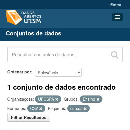
Entrar
Conjuntos de dados
Conjuntos de dados
Organizações
Grupos
Sobre
Ordenar por
1 conjunto de dados encontrado
Organizações:
UFCSPA
Grupos:
Ensino
Formatos:
CSV
Etiquetas:
cursos
Filtrar Resultados