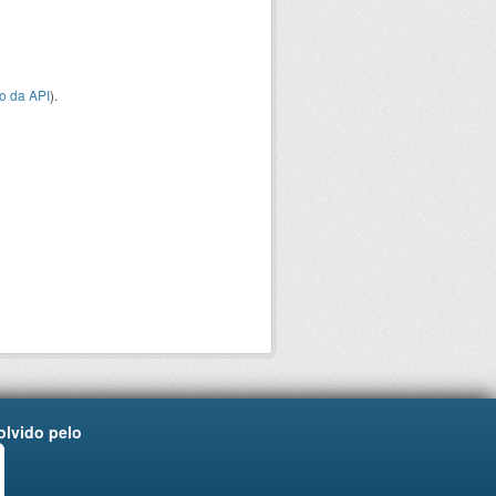
o da API
).
lvido pelo