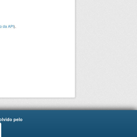
o da API
).
lvido pelo