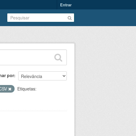
Entrar
nar por
CSV
Etiquetas: