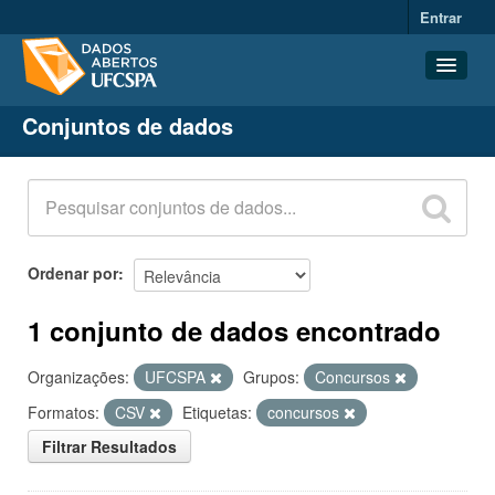
Entrar
Conjuntos de dados
Conjuntos de dados
Organizações
Grupos
Sobre
Ordenar por
1 conjunto de dados encontrado
Organizações:
UFCSPA
Grupos:
Concursos
Formatos:
CSV
Etiquetas:
concursos
Filtrar Resultados