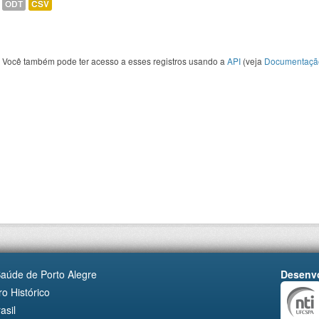
ODT
CSV
Você também pode ter acesso a esses registros usando a
API
(veja
Documentaçã
Saúde de Porto Alegre
Desenvo
o Histórico
asil