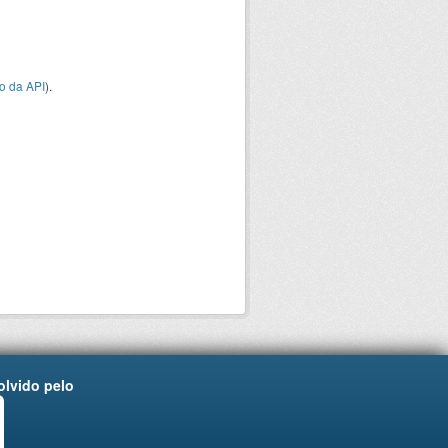
o da API
).
lvido pelo