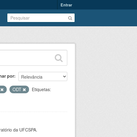
Entrar
nar por
V
ODT
Etiquetas:
oratório da UFCSPA.