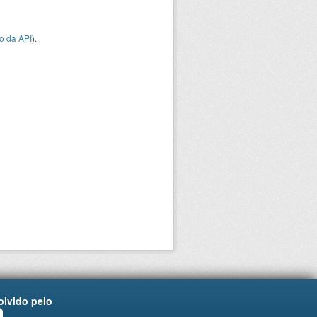
o da API
).
lvido pelo