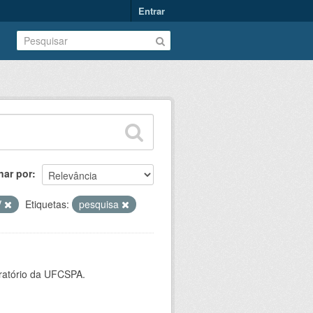
Entrar
nar por
V
Etiquetas:
pesquisa
oratório da UFCSPA.