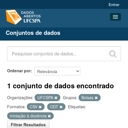
Entrar
Conjuntos de dados
Conjuntos de dados
Organizações
Grupos
Sobre
Ordenar por
1 conjunto de dados encontrado
Organizações:
UFCSPA
Grupos:
Bolsas
Formatos:
CSV
ODT
Etiquetas:
iniciação à docência
Filtrar Resultados