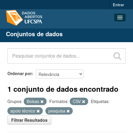
Entrar
Conjuntos de dados
Conjuntos de dados
Organizações
Grupos
Sobre
Ordenar por
1 conjunto de dados encontrado
Grupos:
Bolsas
Formatos:
CSV
Etiquetas:
apoio técnico
pesquisa
Filtrar Resultados