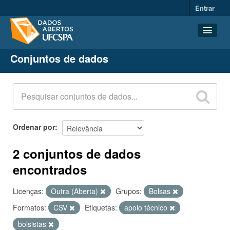
Entrar
Conjuntos de dados
Conjuntos de dados
Organizações
Grupos
Sobre
Ordenar por
2 conjuntos de dados
encontrados
Licenças:
Outra (Aberta)
Grupos:
Bolsas
Formatos:
CSV
Etiquetas:
apoio técnico
bolsistas