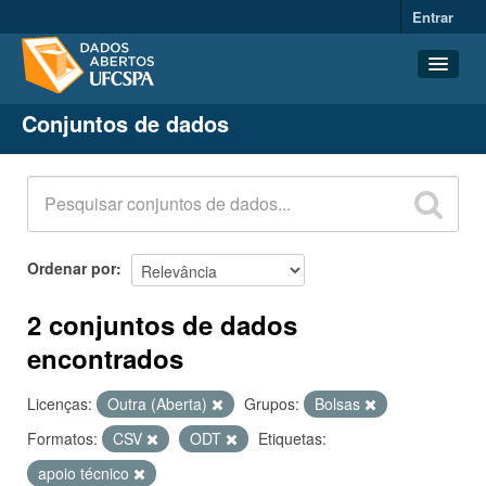
Entrar
Conjuntos de dados
Conjuntos de dados
Organizações
Grupos
Sobre
Ordenar por
2 conjuntos de dados
encontrados
Licenças:
Outra (Aberta)
Grupos:
Bolsas
Formatos:
CSV
ODT
Etiquetas:
apoio técnico