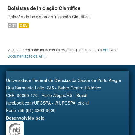
Bolsistas de Iniciação Científica
Relação de bolsistas de iniciação Científica.
ODT
CSV
Você também pode ter acesso a esses registros usando a
API
(veja
Documentação da API
).
Universidade Federal de Ciências da Saúde de Porto Alegre
Rua Sarmento Leite, 245 - Bairro Centro Histórico
CEP: 90050-170 - Porto Alegre/RS - Brasil
facebook.com/UFCSPA - @UFCSPA_oficial
Fone +55 (51) 3303-9000
Desenvolvido pelo