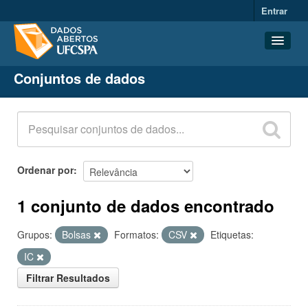
Entrar
Conjuntos de dados
Conjuntos de dados
Organizações
Grupos
Sobre
Ordenar por
1 conjunto de dados encontrado
Grupos:
Bolsas
Formatos:
CSV
Etiquetas:
IC
Filtrar Resultados