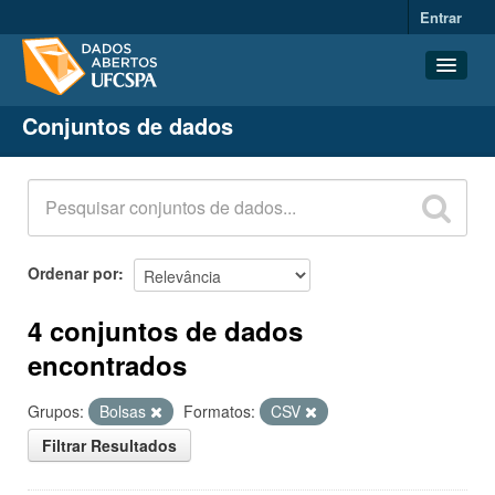
Entrar
Conjuntos de dados
Conjuntos de dados
Organizações
Grupos
Sobre
Ordenar por
4 conjuntos de dados
encontrados
Grupos:
Bolsas
Formatos:
CSV
Filtrar Resultados