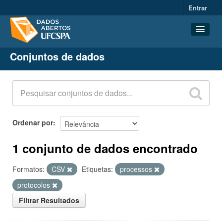
Entrar
Conjuntos de dados
Conjuntos de dados
Organizações
Grupos
Sobre
Ordenar por
1 conjunto de dados encontrado
Formatos:
CSV
Etiquetas:
processos
protocolos
Filtrar Resultados