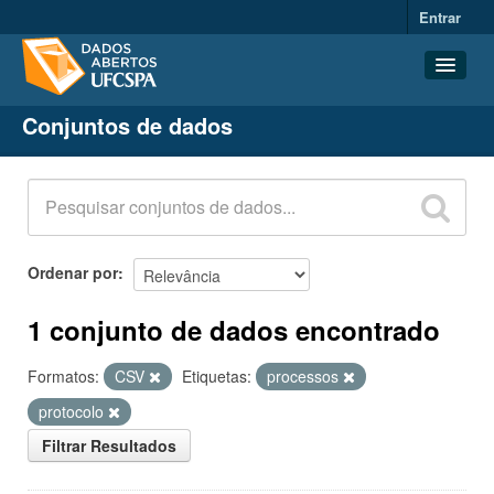
Entrar
Conjuntos de dados
Conjuntos de dados
Organizações
Grupos
Sobre
Ordenar por
1 conjunto de dados encontrado
Formatos:
CSV
Etiquetas:
processos
protocolo
Filtrar Resultados