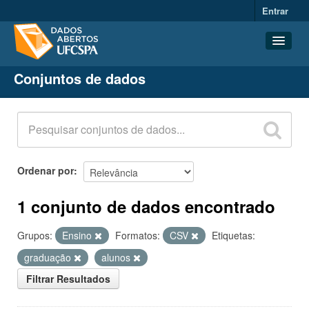
Entrar
Conjuntos de dados
Conjuntos de dados
Organizações
Grupos
Sobre
Ordenar por
1 conjunto de dados encontrado
Grupos:
Ensino
Formatos:
CSV
Etiquetas:
graduação
alunos
Filtrar Resultados