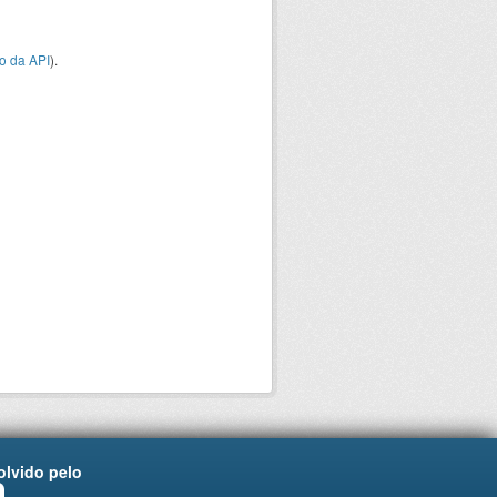
o da API
).
lvido pelo