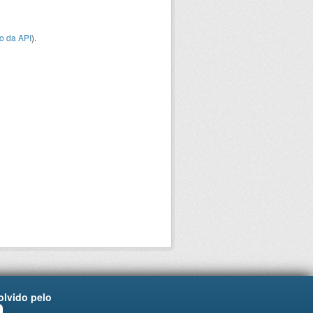
o da API
).
lvido pelo