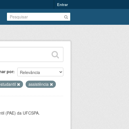
Entrar
nar por
estudantil
assistência
ntil (PAE) da UFCSPA.