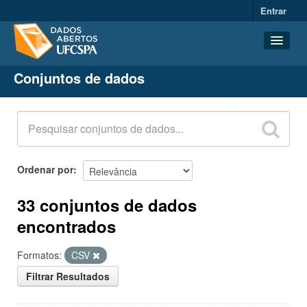
Entrar
Conjuntos de dados
Conjuntos de dados
Organizações
Grupos
Sobre
Ordenar por
33 conjuntos de dados
encontrados
Formatos:
CSV
Filtrar Resultados