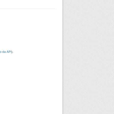
o da API
).