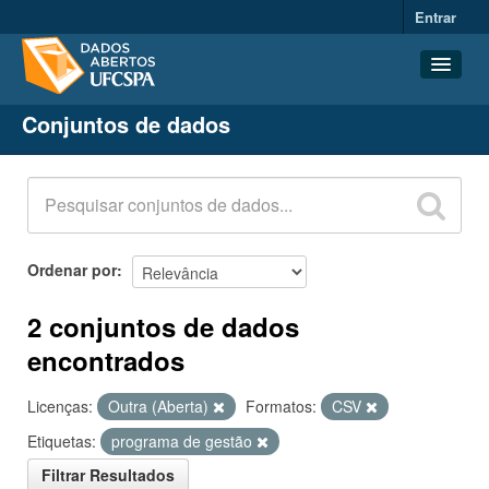
Entrar
Conjuntos de dados
Conjuntos de dados
Organizações
Grupos
Sobre
Ordenar por
2 conjuntos de dados
encontrados
Licenças:
Outra (Aberta)
Formatos:
CSV
Etiquetas:
programa de gestão
Filtrar Resultados