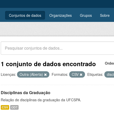
Conjuntos de dados
Organizações
Grupos
Sobre
1 conjunto de dados encontrado
Orde
Licenças:
Outra (Aberta)
Formatos:
CSV
Etiquetas:
disc
Disciplinas da Graduação
Relação de disciplinas da graduação da UFCSPA.
CSV
ODT