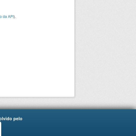
o da API
).
lvido pelo