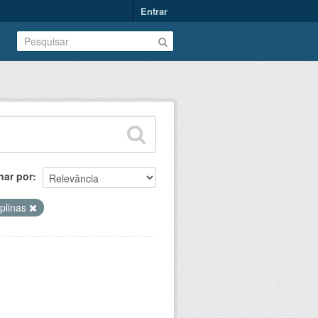
Entrar
nar por
iplinas