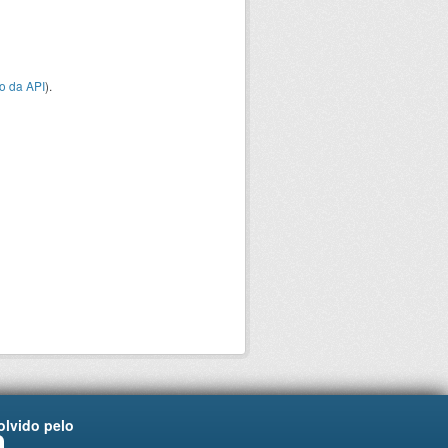
o da API
).
lvido pelo