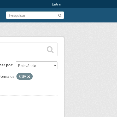
Entrar
nar por
Formatos:
CSV