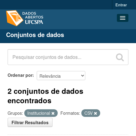
Entrar
Conjuntos de dados
Conjuntos de dados
Organizações
Grupos
Sobre
Ordenar por
2 conjuntos de dados
encontrados
Grupos:
Institucional
Formatos:
CSV
Filtrar Resultados