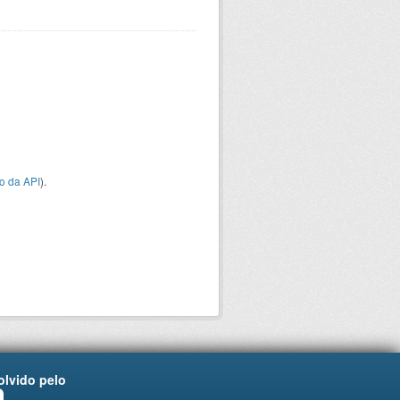
o da API
).
lvido pelo