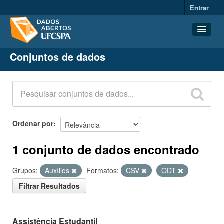
Entrar
Conjuntos de dados
Conjuntos de dados
Organizações
Grupos
Sobre
Ordenar por
1 conjunto de dados encontrado
Grupos:
Auxílios
Formatos:
CSV
ODT
Filtrar Resultados
Assistência Estudantil