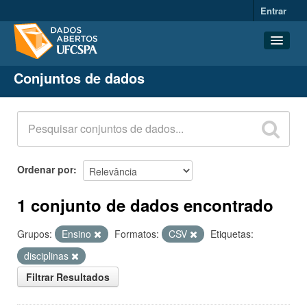
Entrar
Conjuntos de dados
Conjuntos de dados
Organizações
Grupos
Sobre
Ordenar por
1 conjunto de dados encontrado
Grupos:
Ensino
Formatos:
CSV
Etiquetas:
disciplinas
Filtrar Resultados