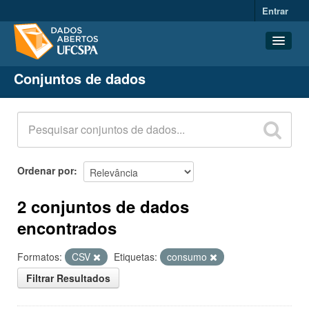
Entrar
Conjuntos de dados
Conjuntos de dados
Organizações
Grupos
Sobre
Ordenar por
2 conjuntos de dados
encontrados
Formatos:
CSV
Etiquetas:
consumo
Filtrar Resultados