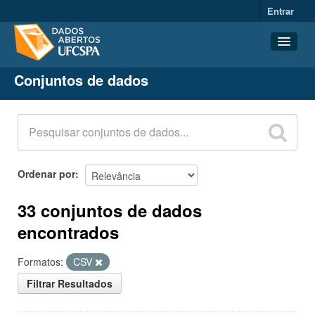
Entrar
Conjuntos de dados
Conjuntos de dados
Organizações
Grupos
Sobre
Ordenar por
33 conjuntos de dados
encontrados
Formatos:
CSV
Filtrar Resultados