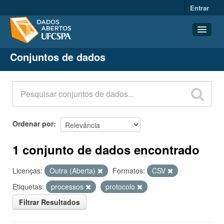
Entrar
Conjuntos de dados
Conjuntos de dados
Organizações
Grupos
Sobre
Ordenar por
1 conjunto de dados encontrado
Licenças:
Outra (Aberta)
Formatos:
CSV
Etiquetas:
processos
protocolo
Filtrar Resultados