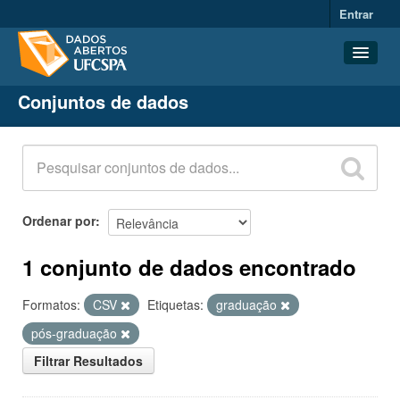
Entrar
Conjuntos de dados
Conjuntos de dados
Organizações
Grupos
Sobre
Ordenar por
1 conjunto de dados encontrado
Formatos:
CSV
Etiquetas:
graduação
pós-graduação
Filtrar Resultados