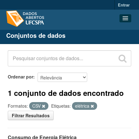
Entrar
Conjuntos de dados
Conjuntos de dados
Organizações
Grupos
Sobre
Ordenar por
1 conjunto de dados encontrado
Formatos:
CSV
Etiquetas:
elétrica
Filtrar Resultados
Consumo de Energia Elétrica