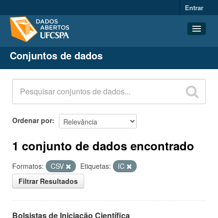
Entrar
Conjuntos de dados
Conjuntos de dados
Organizações
Grupos
Sobre
Ordenar por
1 conjunto de dados encontrado
Formatos:
CSV
Etiquetas:
IC
Filtrar Resultados
Bolsistas de Iniciação Científica