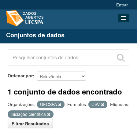
Entrar
Conjuntos de dados
Conjuntos de dados
Organizações
Grupos
Sobre
Ordenar por
1 conjunto de dados encontrado
Organizações:
UFCSPA
Formatos:
CSV
Etiquetas:
iniciação científica
Filtrar Resultados