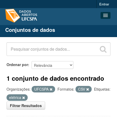
Entrar
Conjuntos de dados
Conjuntos de dados
Organizações
Grupos
Sobre
Ordenar por
1 conjunto de dados encontrado
Organizações:
UFCSPA
Formatos:
CSV
Etiquetas:
elétrica
Filtrar Resultados